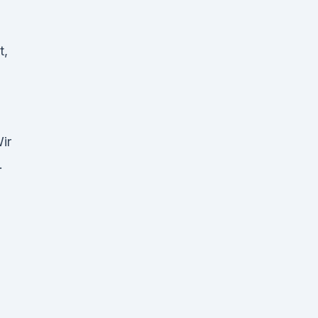
t,
ir
.