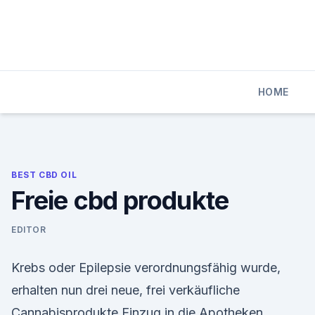
Skip
to
content
HOME
BEST CBD OIL
Freie cbd produkte
EDITOR
Krebs oder Epilepsie verordnungsfähig wurde,
erhalten nun drei neue, frei verkäufliche
Cannabisprodukte Einzug in die Apotheken