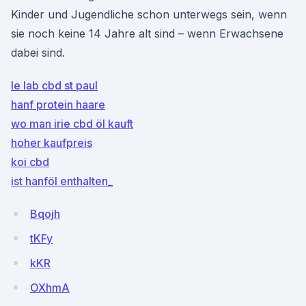
Kinder und Jugendliche schon unterwegs sein, wenn
sie noch keine 14 Jahre alt sind – wenn Erwachsene
dabei sind.
le lab cbd st paul
hanf protein haare
wo man irie cbd öl kauft
hoher kaufpreis
koi cbd
ist hanföl enthalten_
Bqojh
tKFy
kKR
OXhmA