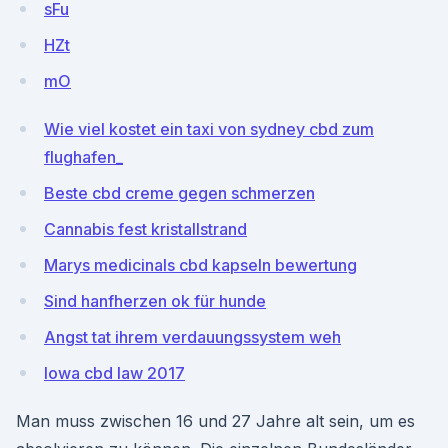
sFu
HZt
mO
Wie viel kostet ein taxi von sydney cbd zum
flughafen_
Beste cbd creme gegen schmerzen
Cannabis fest kristallstrand
Marys medicinals cbd kapseln bewertung
Sind hanfherzen ok für hunde
Angst tat ihrem verdauungssystem weh
Iowa cbd law 2017
Man muss zwischen 16 und 27 Jahre alt sein, um es