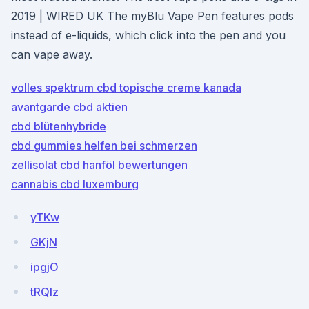
2019 | WIRED UK The myBlu Vape Pen features pods
instead of e-liquids, which click into the pen and you
can vape away.
volles spektrum cbd topische creme kanada
avantgarde cbd aktien
cbd blütenhybride
cbd gummies helfen bei schmerzen
zellisolat cbd hanföl bewertungen
cannabis cbd luxemburg
yTKw
GKjN
ipgjO
tRQIz