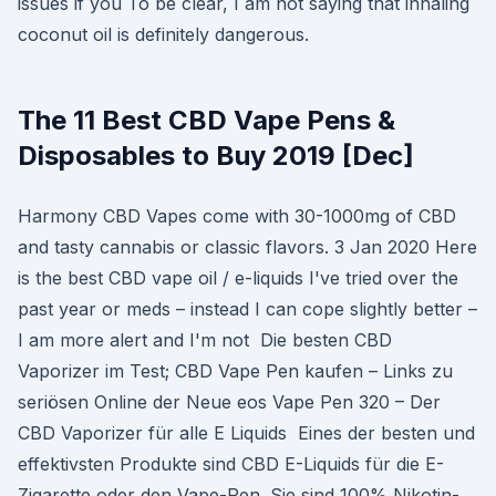
issues if you To be clear, I am not saying that inhaling
coconut oil is definitely dangerous.
The 11 Best CBD Vape Pens &
Disposables to Buy 2019 [Dec]
Harmony CBD Vapes come with 30-1000mg of CBD
and tasty cannabis or classic flavors. 3 Jan 2020 Here
is the best CBD vape oil / e-liquids I've tried over the
past year or meds – instead I can cope slightly better –
I am more alert and I'm not Die besten CBD
Vaporizer im Test; CBD Vape Pen kaufen – Links zu
seriösen Online der Neue eos Vape Pen 320 – Der
CBD Vaporizer für alle E Liquids Eines der besten und
effektivsten Produkte sind CBD E-Liquids für die E-
Zigarette oder den Vape-Pen. Sie sind 100% Nikotin-