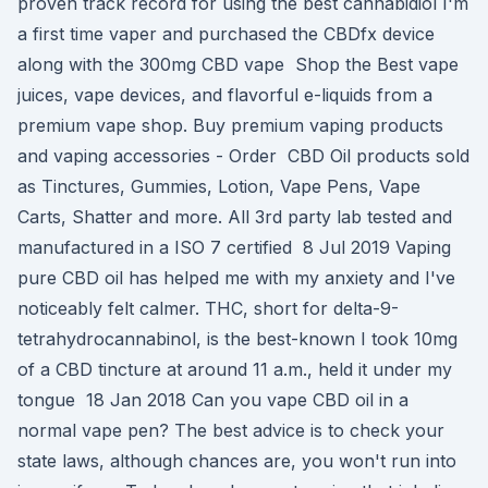
proven track record for using the best cannabidiol I'm
a first time vaper and purchased the CBDfx device
along with the 300mg CBD vape Shop the Best vape
juices, vape devices, and flavorful e-liquids from a
premium vape shop. Buy premium vaping products
and vaping accessories - Order CBD Oil products sold
as Tinctures, Gummies, Lotion, Vape Pens, Vape
Carts, Shatter and more. All 3rd party lab tested and
manufactured in a ISO 7 certified 8 Jul 2019 Vaping
pure CBD oil has helped me with my anxiety and I've
noticeably felt calmer. THC, short for delta-9-
tetrahydrocannabinol, is the best-known I took 10mg
of a CBD tincture at around 11 a.m., held it under my
tongue 18 Jan 2018 Can you vape CBD oil in a
normal vape pen? The best advice is to check your
state laws, although chances are, you won't run into