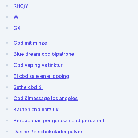
RHGjY
WI
GX
Cbd mit minze
Blue dream cbd ölpatrone
Cbd vaping vs tinktur
El cbd sale en el doping
Suthe cbd öl
Cbd ölmassage los angeles
Kaufen cbd harz uk
Perbadanan pengurusan cbd perdana 1
Das heiße schokoladenpulver