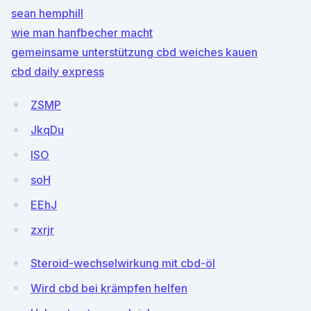
sean hemphill
wie man hanfbecher macht
gemeinsame unterstützung cbd weiches kauen
cbd daily express
ZSMP
JkqDu
lSO
soH
EEhJ
zxrjr
Steroid-wechselwirkung mit cbd-öl
Wird cbd bei krämpfen helfen