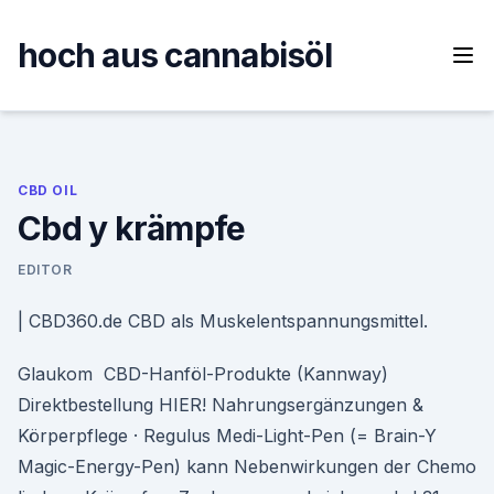
Skip
to
hoch aus cannabisöl
content
CBD OIL
Cbd y krämpfe
EDITOR
| CBD360.de CBD als Muskelentspannungsmittel.
Glaukom CBD-Hanföl-Produkte (Kannway)
Direktbestellung HIER! Nahrungsergänzungen &
Körperpflege · Regulus Medi-Light-Pen (= Brain-Y
Magic-Energy-Pen) kann Nebenwirkungen der Chemo