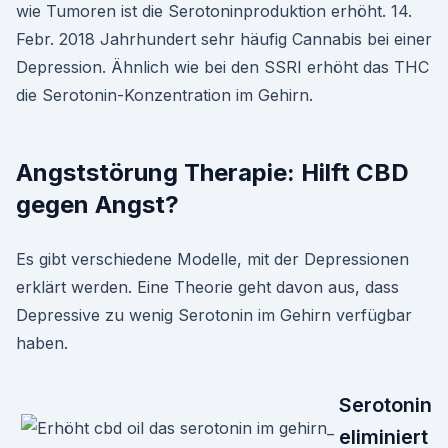
wie Tumoren ist die Serotoninproduktion erhöht. 14.
Febr. 2018 Jahrhundert sehr häufig Cannabis bei einer
Depression. Ähnlich wie bei den SSRI erhöht das THC
die Serotonin-Konzentration im Gehirn.
Angststörung Therapie: Hilft CBD
gegen Angst?
Es gibt verschiedene Modelle, mit der Depressionen
erklärt werden. Eine Theorie geht davon aus, dass
Depressive zu wenig Serotonin im Gehirn verfügbar
haben.
Serotonin
eliminiert