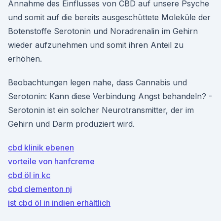
Annahme des Einflusses von CBD auf unsere Psyche
und somit auf die bereits ausgeschüttete Moleküle der
Botenstoffe Serotonin und Noradrenalin im Gehirn
wieder aufzunehmen und somit ihren Anteil zu
erhöhen.
Beobachtungen legen nahe, dass Cannabis und
Serotonin: Kann diese Verbindung Angst behandeln? -
Serotonin ist ein solcher Neurotransmitter, der im
Gehirn und Darm produziert wird.
cbd klinik ebenen
vorteile von hanfcreme
cbd öl in kc
cbd clementon nj
ist cbd öl in indien erhältlich