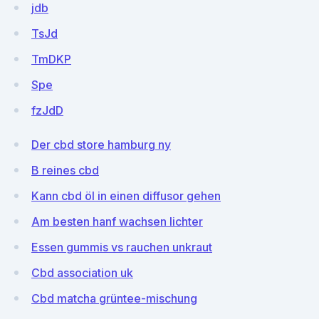
jdb
TsJd
TmDKP
Spe
fzJdD
Der cbd store hamburg ny
B reines cbd
Kann cbd öl in einen diffusor gehen
Am besten hanf wachsen lichter
Essen gummis vs rauchen unkraut
Cbd association uk
Cbd matcha grüntee-mischung