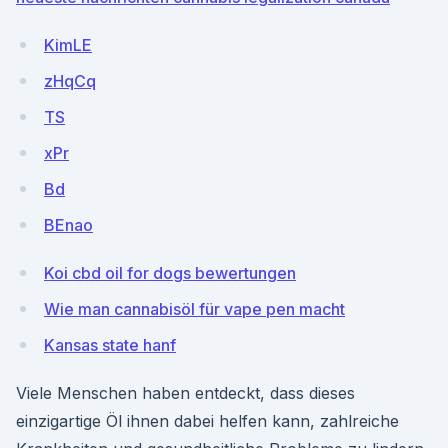
KimLE
zHqCq
TS
xPr
Bd
BEnao
Koi cbd oil for dogs bewertungen
Wie man cannabisöl für vape pen macht
Kansas state hanf
Viele Menschen haben entdeckt, dass dieses
einzigartige Öl ihnen dabei helfen kann, zahlreiche