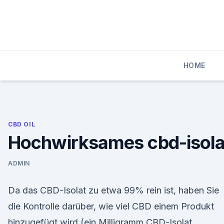
Skip
to
content
HOME
CBD OIL
Hochwirksames cbd-isola
ADMIN
Da das CBD-Isolat zu etwa 99% rein ist, haben Sie
die Kontrolle darüber, wie viel CBD einem Produkt
hinzugefügt wird (ein Milligramm CBD-Isolat