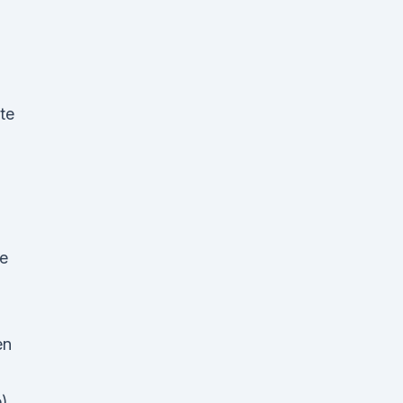
te
le
en
e)