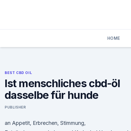
Skip
to
content
HOME
BEST CBD OIL
Ist menschliches cbd-öl
dasselbe für hunde
PUBLISHER
an Appetit, Erbrechen, Stimmung,