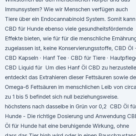
Immunsystem? Wie wir Menschen verfügen auch
Tiere über ein Endocannabinoid System. Somit kann
CBD für Hunde ebenso viele gesundheitsfördernde
Effekte bieten, wie für für die menschliche Ernährun
zugelassen ist, keine Konservierungsstoffe, CBD Öl 
CBD Kapseln · Hanf Tee · CBD für Tiere · Hautpfleg
CBD Liquid für Um dies Hanf Öl CBD zu herzustelle
entdeckt das Extrahieren dieser Fettsäuren sowie d
Omega-6 Fettsäuren im menschlichen Leib von circ
zu 1 bis 5 befindet sich null beziehungsweise.
höchstens nach dasselbe in Grün vor 0,2 CBD Öl fü
Hunde - Die richtige Dosierung und Anwendung C
Öl für Hunde hat eine beruhigende Wirkung, ohne
dass das Tier high wird oder in einen Rauschzustan