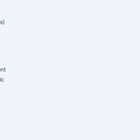
s)
nt
ic