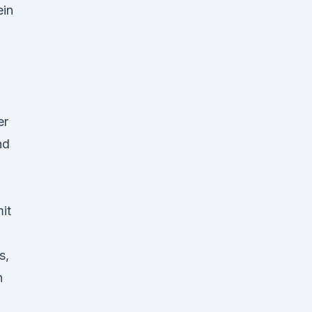
ein
er
nd
it
s,
n